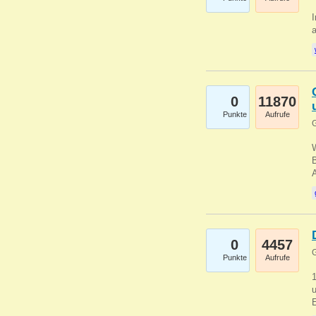
I
a
0
11870
Punkte
Aufrufe
G
B
0
4457
G
Punkte
Aufrufe
u