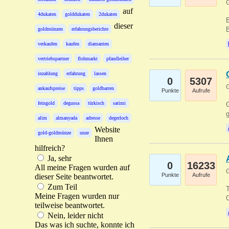
G
auf
4dukaten
golddukaten
2dukaten
B
dieser
B
goldmünzen
erfahrungsberichte
verkaufen
kaufen
diamanten
vertriebspartner
flohmarkt
pfandleiher
inzahlung
erfahrung
lassen
0
5307
G
ankaufspreise
tipps
goldbarren
Punkte
Aufrufe
feingold
degussa
türkisch
satimi
G
g
alim
almanyada
adresse
degerloch
Website
gold-goldmünze
unze
Ihnen
hilfreich?
Ja, sehr
0
16233
All meine Fragen wurden auf
G
Punkte
Aufrufe
dieser Seite beantwortet.
Zum Teil
T
Meine Fragen wurden nur
O
teilweise beantwortet.
Nein, leider nicht
Das was ich suchte, konnte ich