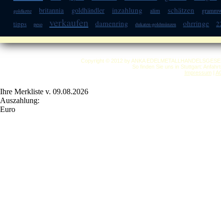
inzahlung
schätzen
britannia
goldhändler
alim
grammw
goldkette
verkaufen
damenring
ohrringe
tipps
2
peso
dukaten-goldmünzen
Copyright © 2012 by ANKA EDELMETALLHANDELSGESELLSC
So finden Sie uns in Stuttgart: Anfah
Impressum
|
A
Ihre Merkliste v. 09.08.2026
Auszahlung:
Euro