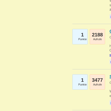
W
s
1
2188
G
Punkte
Aufrufe
O
w
1
3477
G
Punkte
Aufrufe
W