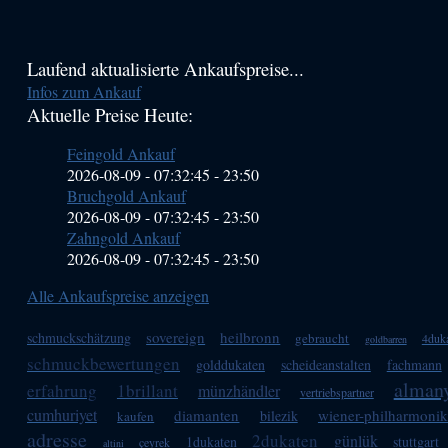
Haupt-
Laufend aktualisierte Ankaufspreise...
Infos zum Ankauf
Sidebar
Aktuelle Preise Heute:
(Primary)
Feingold Ankauf
2026-08-09 - 07:32:45
-
23:50
Bruchgold Ankauf
2026-08-09 - 07:32:45
-
23:50
Zahngold Ankauf
2026-08-09 - 07:32:45
-
23:50
Alle Ankaufspreise anzeigen
sovereign
heilbronn
schmuckschätzung
gebraucht
4duk
goldbarren
schmuckbewertungen
golddukaten
scheideanstalten
fachmann
alman
erfahrung
1brillant
münzhändler
vertriebspartner
cumhuriyet
diamanten
wiener-philharmonik
bilezik
kaufen
adresse
2dukaten
günlük
1dukaten
stuttgart
çeyrek
altini