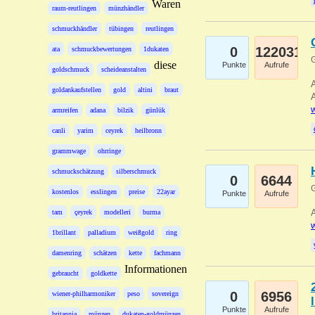
Waren
raum-reutlingen
münzhändler
schmuckhändler
tübingen
reutlingen
0
122031
ata
schmuckbewertungen
1dukaten
G
diese
Punkte
Aufrufe
goldschmuck
scheideanstalten
A
goldankaufstellen
gold
altini
braut
A
w
armreifen
adana
bilzik
günlük
canli
yarim
ceyrek
heilbronn
grammwage
ohrringe
schmuckschätzung
silberschmuck
0
6644
G
kostenlos
esslingen
preise
22ayar
Punkte
Aufrufe
A
tam
çeyrek
modelleri
burma
w
1brillant
palladium
weißgold
ring
damenring
schätzen
kette
fachmann
Informationen
gebraucht
goldkette
0
6956
wiener-philharmoniker
peso
sovereign
Punkte
Aufrufe
britannia
münzen
dukaten-goldmünzen