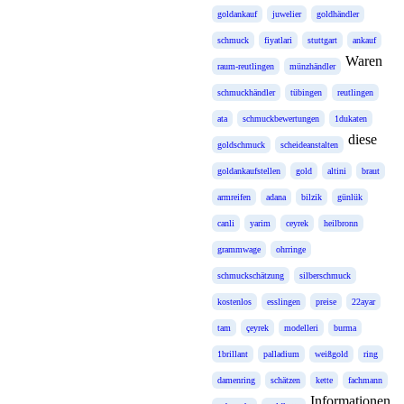
goldankauf
juwelier
goldhändler
schmuck
fiyatlari
stuttgart
ankauf
Waren
raum-reutlingen
münzhändler
schmuckhändler
tübingen
reutlingen
ata
schmuckbewertungen
1dukaten
diese
goldschmuck
scheideanstalten
goldankaufstellen
gold
altini
braut
armreifen
adana
bilzik
günlük
canli
yarim
ceyrek
heilbronn
grammwage
ohrringe
schmuckschätzung
silberschmuck
kostenlos
esslingen
preise
22ayar
tam
çeyrek
modelleri
burma
1brillant
palladium
weißgold
ring
damenring
schätzen
kette
fachmann
Informationen