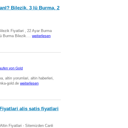
anl? Bilezik, 3 lü Burma, 2
Bilezik Fiyatlari , 22 Ayar Burma
üclü Burma Bilezik.…
weiterlesen
aufen von Gold
ma, altin yorumlari, altin haberleri,
anka-gold.de
weiterlesen
iyatlari alis satis fiyatlari
 Altin Fiyatlari - Sitemizden Canli