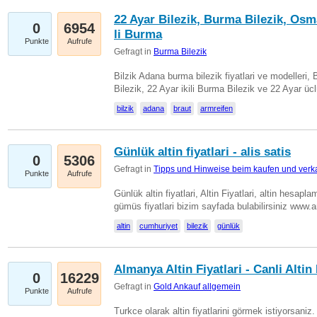
22 Ayar Bilezik, Burma Bilezik, Osm
0
6954
li Burma
Punkte
Aufrufe
Gefragt in
Burma Bilezik
Bilzik Adana burma bilezik fiyatlari ve modelleri, 
Bilezik, 22 Ayar ikili Burma Bilezik ve 22 Ayar 
bilzik
adana
braut
armreifen
Günlük altin fiyatlari - alis satis
0
5306
Gefragt in
Tipps und Hinweise beim kaufen und verk
Punkte
Aufrufe
Günlük altin fiyatlari, Altin Fiyatlari, altin hesapla
gümüs fiyatlari bizim sayfada bulabilirsiniz www.
altin
cumhuriyet
bilezik
günlük
Almanya Altin Fiyatlari - Canli Altin F
0
16229
Gefragt in
Gold Ankauf allgemein
Punkte
Aufrufe
Turkce olarak altin fiyatlarini görmek istiyorsaniz.