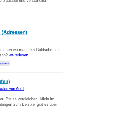
d plausibel und verständlich
 (Adressen)
Adressen wo man sein Goldschmuck
kann?
weiterlesen
lassen
ufen)
aufen von Gold
t: Preise vergleichen! Allein im
übingen zum Beispiel gibt es über