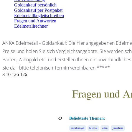
Goldankauf persönlich
Goldankauf per Postpaket
Edelmetallbegleitschreiben
Fragen und Antworten
Edelmetallrechner
ANKA Edelmetall - Goldankauf: Die hier angegebenen Edelmet
Preise und holen Sie sich Vergleichsangebote. Sie werden schn
Barren, Zahngold etc. und erstellen Ihnen ein unverbindliches
Sie da - bitte telefonisch Termin vereinbaren *****
8
10
126
126
Fragen und A
ANKA Edelmetallhandels
32
Beliebteste Themen:
cumhuriyet
bilezik
altin
juweliere