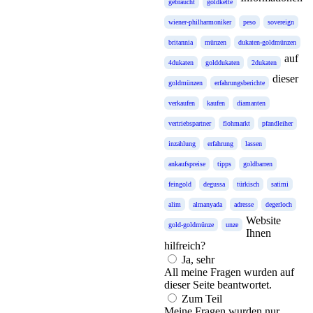
gebraucht
goldkette
wiener-philharmoniker
peso
sovereign
britannia
münzen
dukaten-goldmünzen
auf
4dukaten
golddukaten
2dukaten
dieser
goldmünzen
erfahrungsberichte
verkaufen
kaufen
diamanten
vertriebspartner
flohmarkt
pfandleiher
inzahlung
erfahrung
lassen
ankaufspreise
tipps
goldbarren
feingold
degussa
türkisch
satimi
alim
almanyada
adresse
degerloch
Website
gold-goldmünze
unze
Ihnen
hilfreich?
Ja, sehr
All meine Fragen wurden auf
dieser Seite beantwortet.
Zum Teil
Meine Fragen wurden nur