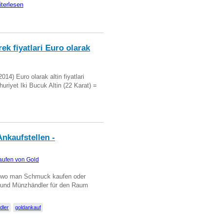
iterlesen
ek fiyatlari Euro olarak
14) Euro olarak altin fiyatlari
uriyet Iki Bucuk Altin (22 Karat) =
nkaufstellen -
aufen von Gold
n wo man Schmuck kaufen oder
, und Münzhändler für den Raum
dler
goldankauf