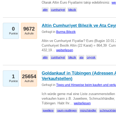
Olarak Altin Euro Fiyatlarini takip edebilirsiniz.
we
altin
cumhuriyet
bilezik
Altin Cumhuriyet Bilezik ve Ata Ceyr
0
9672
Gefragt in
Burma Bilezik
Punkte
Aufrufe
Altin ve Cumhuriyet Fiyatlar? Euro (Bugün 10.01.20
Cumhuriyet Beslik Altin (22 Karat) = 864,39  Cumh
432,19…
weiterlesen
altin
cumhuriyet
bilezik
ata
ceyrek
Goldankauf in Tübingen (Adressen A
1
25654
Verkaufstellen)
Punkte
Aufrufe
Gefragt in
Tipps und Hinweise beim kaufen und verk
Ich würde gerne mal eine Liste zusammenstelle
verkaufen kann z.B. Juweliere, Schmuckhändler
Tübingen. Habt Ihr…
weiterlesen
juweliere
raum-reutlingen
münzhändler
schmuckhän