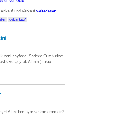
aufen von Gold
n) Ankauf und Verkauf
weiterlesen
dler
goldankauf
ini
artik yeni sayfada! Sadece Cumhuriyet
Beslik ve Çeyrek Altinin,) takip…
ri
yet Altini kac ayar ve kac gram dir?