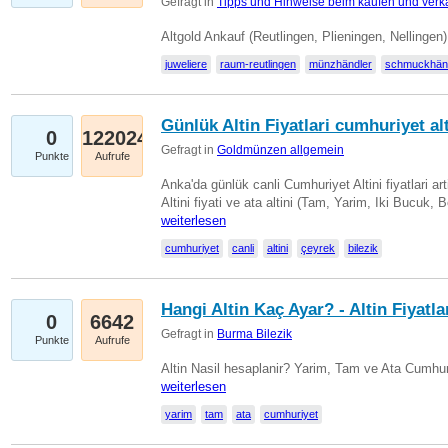
Gefragt in
Tipps und Hinweise beim kaufen und verk
Altgold Ankauf (Reutlingen, Plieningen, Nellinge
juweliere
raum-reutlingen
münzhändler
schmuckhän
Günlük Altin Fiyatlari cumhuriyet alt
0
122024
Gefragt in
Goldmünzen allgemein
Punkte
Aufrufe
Anka'da günlük canli Cumhuriyet Altini fiyatlari 
Altini fiyati ve ata altini (Tam, Yarim, Iki Bucuk, 
weiterlesen
cumhuriyet
canli
altini
çeyrek
bilezik
Hangi Altin Kaç Ayar? - Altin Fiyatla
0
6642
Gefragt in
Burma Bilezik
Punkte
Aufrufe
Altin Nasil hesaplanir? Yarim, Tam ve Ata Cumhuri
weiterlesen
yarim
tam
ata
cumhuriyet