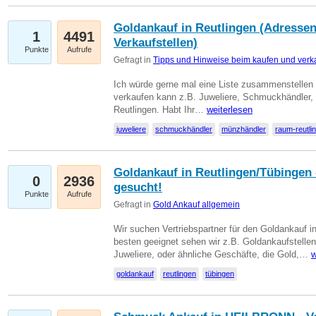
Goldankauf in Reutlingen (Adressen
1
4491
Verkaufstellen)
Punkte
Aufrufe
Gefragt in
Tipps und Hinweise beim kaufen und verk
Ich würde gerne mal eine Liste zusammenstelle
verkaufen kann z.B. Juweliere, Schmuckhändler
Reutlingen. Habt Ihr…
weiterlesen
juweliere
schmuckhändler
münzhändler
raum-reutli
Goldankauf in Reutlingen/Tübingen 
0
2936
gesucht!
Punkte
Aufrufe
Gefragt in
Gold Ankauf allgemein
Wir suchen Vertriebspartner für den Goldankauf 
besten geeignet sehen wir z.B. Goldankaufstellen
Juweliere, oder ähnliche Geschäfte, die Gold,…
w
goldankauf
reutlingen
tübingen