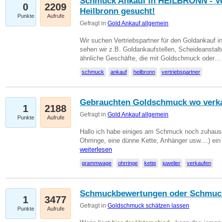
Schmuck Ankauf in HEILBRONN - Ver
0
2209
Heilbronn gesucht!
Punkte
Aufrufe
Gefragt in
Gold Ankauf allgemein
Wir suchen Vertriebspartner für den Goldankauf i
sehen wir z.B. Goldankaufstellen, Scheideanstalt
ähnliche Geschäfte, die mit Goldschmuck oder
schmuck
ankauf
heilbronn
vertriebspartner
Gebrauchten Goldschmuck wo verk
1
2188
Gefragt in
Gold Ankauf allgemein
Punkte
Aufrufe
Hallo ich habe einiges am Schmuck noch zuhause
Ohrringe, eine dünne Kette, Anhänger usw....) ei
weiterlesen
grammwage
ohrringe
kette
juwelier
verkaufen
Schmuckbewertungen oder Schmuc
1
3477
Gefragt in
Goldschmuck schätzen lassen
Punkte
Aufrufe