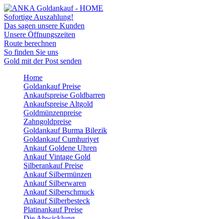
Sofortige Auszahlung!
Das sagen unsere Kunden
Unsere Öffnungszeiten
Route berechnen
So finden Sie uns
Gold mit der Post senden
Home
Goldankauf Preise
Ankaufspreise Goldbarren
Ankaufspreise Altgold
Goldmünzenpreise
Zahngoldpreise
Goldankauf Burma Bilezik
Goldankauf Cumhuriyet
Ankauf Goldene Uhren
Ankauf Vintage Gold
Silberankauf Preise
Ankauf Silbermünzen
Ankauf Silberwaren
Ankauf Silberschmuck
Ankauf Silberbesteck
Platinankauf Preise
Die Abwicklung