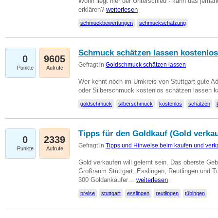
Worin liegt hier der Unterschied - kann das jeman
erklären?
weiterlesen
schmuckbewertungen
schmuckschätzung
Schmuck schätzen lassen kostenlos
0
9605
Gefragt in
Goldschmuck schätzen lassen
Punkte
Aufrufe
Wer kennt noch im Umkreis von Stuttgart gute 
oder Silberschmuck kostenlos schätzen lassen 
goldschmuck
silberschmuck
kostenlos
schätzen
Tipps für den Goldkauf (Gold verka
0
2339
Gefragt in
Tipps und Hinweise beim kaufen und verk
Punkte
Aufrufe
Gold verkaufen will gelernt sein. Das oberste Gebo
Großraum Stuttgart, Esslingen, Reutlingen und T
300 Goldankäufer…
weiterlesen
preise
stuttgart
esslingen
reutlingen
tübingen