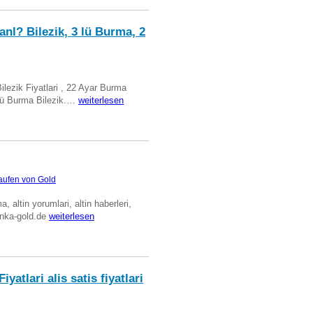
anl? Bilezik, 3 lü Burma, 2
Bilezik Fiyatlari , 22 Ayar Burma
üclü Burma Bilezik.…
weiterlesen
aufen von Gold
ma, altin yorumlari, altin haberleri,
anka-gold.de
weiterlesen
iyatlari alis satis fiyatlari