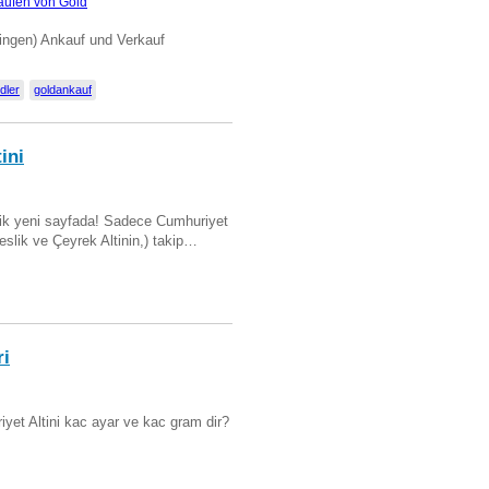
aufen von Gold
ingen) Ankauf und Verkauf
dler
goldankauf
ini
artik yeni sayfada! Sadece Cumhuriyet
Beslik ve Çeyrek Altinin,) takip…
ri
yet Altini kac ayar ve kac gram dir?