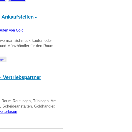
 Ankaufstellen -
aufen von Gold
n wo man Schmuck kaufen oder
, und Münzhändler für den Raum
ngen
- Vertriebspartner
in Raum Reutlingen, Tübingen. Am
, Scheideanstalten, Goldhändler,
eiterlesen