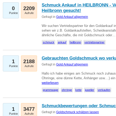
Schmuck Ankauf in HEILBRONN - Ver
0
2209
Heilbronn gesucht!
Punkte
Aufrufe
Gefragt in
Gold Ankauf allgemein
Wir suchen Vertriebspartner für den Goldankauf i
sehen wir z.B. Goldankaufstellen, Scheideanstalt
ähnliche Geschäfte, die mit Goldschmuck oder
schmuck
ankauf
heilbronn
vertriebspartner
Gebrauchten Goldschmuck wo verk
1
2188
Gefragt in
Gold Ankauf allgemein
Punkte
Aufrufe
Hallo ich habe einiges am Schmuck noch zuhause
Ohrringe, eine dünne Kette, Anhänger usw....) ei
weiterlesen
grammwage
ohrringe
kette
juwelier
verkaufen
Schmuckbewertungen oder Schmuc
1
3477
Gefragt in
Goldschmuck schätzen lassen
Punkte
Aufrufe