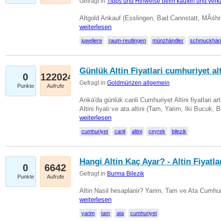
Gefragt in
Tipps und Hinweise beim kaufen und verk
Altgold Ankauf (Esslingen, Bad Cannstatt, MĂśhr
weiterlesen
juweliere
raum-reutlingen
münzhändler
schmuckhän
Günlük Altin Fiyatlari cumhuriyet alt
0
122024
Gefragt in
Goldmünzen allgemein
Punkte
Aufrufe
Anka'da günlük canli Cumhuriyet Altini fiyatlari 
Altini fiyati ve ata altini (Tam, Yarim, Iki Bucuk, 
weiterlesen
cumhuriyet
canli
altini
çeyrek
bilezik
Hangi Altin Kaç Ayar? - Altin Fiyatla
0
6642
Gefragt in
Burma Bilezik
Punkte
Aufrufe
Altin Nasil hesaplanir? Yarim, Tam ve Ata Cumhuri
weiterlesen
yarim
tam
ata
cumhuriyet