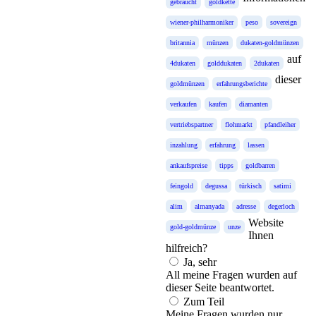
gebraucht
goldkette
wiener-philharmoniker
peso
sovereign
britannia
münzen
dukaten-goldmünzen
auf
4dukaten
golddukaten
2dukaten
dieser
goldmünzen
erfahrungsberichte
verkaufen
kaufen
diamanten
vertriebspartner
flohmarkt
pfandleiher
inzahlung
erfahrung
lassen
ankaufspreise
tipps
goldbarren
feingold
degussa
türkisch
satimi
alim
almanyada
adresse
degerloch
Website
gold-goldmünze
unze
Ihnen
hilfreich?
Ja, sehr
All meine Fragen wurden auf
dieser Seite beantwortet.
Zum Teil
Meine Fragen wurden nur