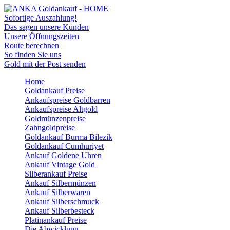
Sofortige Auszahlung!
Das sagen unsere Kunden
Unsere Öffnungszeiten
Route berechnen
So finden Sie uns
Gold mit der Post senden
Home
Goldankauf Preise
Ankaufspreise Goldbarren
Ankaufspreise Altgold
Goldmünzenpreise
Zahngoldpreise
Goldankauf Burma Bilezik
Goldankauf Cumhuriyet
Ankauf Goldene Uhren
Ankauf Vintage Gold
Silberankauf Preise
Ankauf Silbermünzen
Ankauf Silberwaren
Ankauf Silberschmuck
Ankauf Silberbesteck
Platinankauf Preise
Die Abwicklung