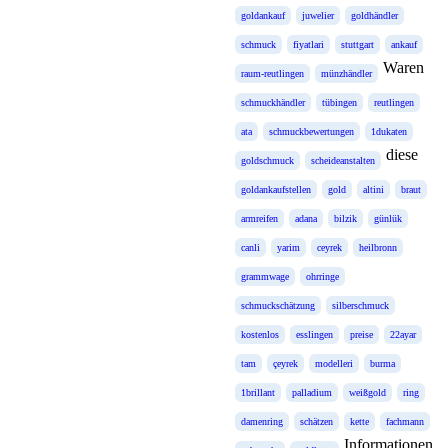
goldankauf
juwelier
goldhändler
schmuck
fiyatlari
stuttgart
ankauf
Waren
raum-reutlingen
münzhändler
schmuckhändler
tübingen
reutlingen
ata
schmuckbewertungen
1dukaten
diese
goldschmuck
scheideanstalten
goldankaufstellen
gold
altini
braut
armreifen
adana
bilzik
günlük
canli
yarim
ceyrek
heilbronn
grammwage
ohrringe
schmuckschätzung
silberschmuck
kostenlos
esslingen
preise
22ayar
tam
çeyrek
modelleri
burma
1brillant
palladium
weißgold
ring
damenring
schätzen
kette
fachmann
Informationen