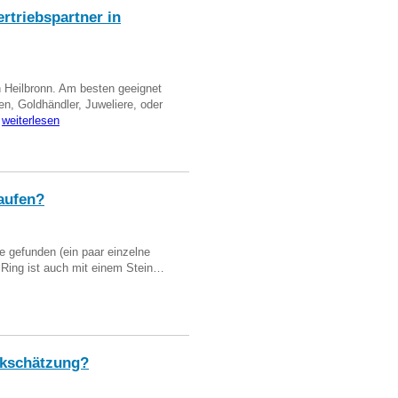
triebspartner in
n Heilbronn. Am besten geeignet
en, Goldhändler, Juweliere, oder
…
weiterlesen
aufen?
 gefunden (ein paar einzelne
n Ring ist auch mit einem Stein…
kschätzung?