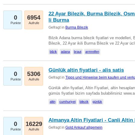
22 Ayar Bilezik, Burma Bilezik, Osm
0
6954
li Burma
Punkte
Aufrufe
Gefragt in
Burma Bilezik
Bilzik Adana burma bilezik fiyatlari ve modelleri, 
Bilezik, 22 Ayar ikili Burma Bilezik ve 22 Ayar 
bilzik
adana
braut
armreifen
Günlük altin fiyatlari - alis satis
0
5306
Gefragt in
Tipps und Hinweise beim kaufen und verk
Punkte
Aufrufe
Günlük altin fiyatlari, Altin Fiyatlari, altin hesapla
gümüs fiyatlari bizim sayfada bulabilirsiniz www.
altin
cumhuriyet
bilezik
günlük
Almanya Altin Fiyatlari - Canli Altin F
0
16229
Gefragt in
Gold Ankauf allgemein
Punkte
Aufrufe