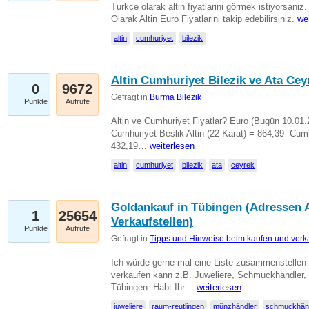
Turkce olarak altin fiyatlarini görmek istiyorsaniz.
Olarak Altin Euro Fiyatlarini takip edebilirsiniz.
we
altin
cumhuriyet
bilezik
Altin Cumhuriyet Bilezik ve Ata Ceyr
0
9672
Gefragt in
Burma Bilezik
Punkte
Aufrufe
Altin ve Cumhuriyet Fiyatlar? Euro (Bugün 10.01.20
Cumhuriyet Beslik Altin (22 Karat) = 864,39  Cumh
432,19…
weiterlesen
altin
cumhuriyet
bilezik
ata
ceyrek
Goldankauf in Tübingen (Adressen A
1
25654
Verkaufstellen)
Punkte
Aufrufe
Gefragt in
Tipps und Hinweise beim kaufen und verk
Ich würde gerne mal eine Liste zusammenstelle
verkaufen kann z.B. Juweliere, Schmuckhändler
Tübingen. Habt Ihr…
weiterlesen
juweliere
raum-reutlingen
münzhändler
schmuckhän