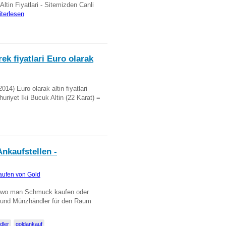
 Altin Fiyatlari - Sitemizden Canli
iterlesen
ek fiyatlari Euro olarak
14) Euro olarak altin fiyatlari
uriyet Iki Bucuk Altin (22 Karat) =
nkaufstellen -
aufen von Gold
n wo man Schmuck kaufen oder
, und Münzhändler für den Raum
dler
goldankauf