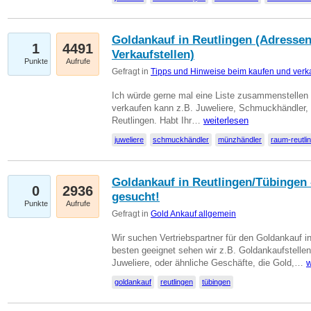
Goldankauf in Reutlingen (Adressen
1
4491
Verkaufstellen)
Punkte
Aufrufe
Gefragt in
Tipps und Hinweise beim kaufen und verk
Ich würde gerne mal eine Liste zusammenstelle
verkaufen kann z.B. Juweliere, Schmuckhändler
Reutlingen. Habt Ihr…
weiterlesen
juweliere
schmuckhändler
münzhändler
raum-reutli
Goldankauf in Reutlingen/Tübingen 
0
2936
gesucht!
Punkte
Aufrufe
Gefragt in
Gold Ankauf allgemein
Wir suchen Vertriebspartner für den Goldankauf 
besten geeignet sehen wir z.B. Goldankaufstellen
Juweliere, oder ähnliche Geschäfte, die Gold,…
w
goldankauf
reutlingen
tübingen