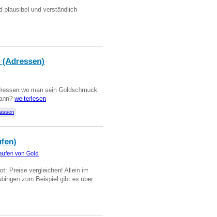
d plausibel und verständlich
 (Adressen)
Adressen wo man sein Goldschmuck
kann?
weiterlesen
lassen
ufen)
aufen von Gold
t: Preise vergleichen! Allein im
übingen zum Beispiel gibt es über