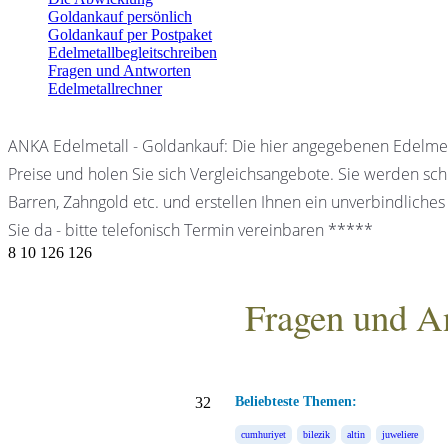
Goldankauf persönlich
Goldankauf per Postpaket
Edelmetallbegleitschreiben
Fragen und Antworten
Edelmetallrechner
ANKA Edelmetall - Goldankauf: Die hier angegebenen Edelmet
Preise und holen Sie sich Vergleichsangebote. Sie werden schn
Barren, Zahngold etc. und erstellen Ihnen ein unverbindliches
Sie da - bitte telefonisch Termin vereinbaren *****
8
10
126
126
Fragen und A
ANKA Edelmetallhandels
32
Beliebteste Themen:
cumhuriyet
bilezik
altin
juweliere