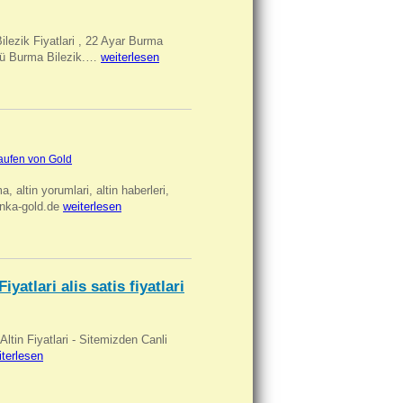
Bilezik Fiyatlari , 22 Ayar Burma
üclü Burma Bilezik.…
weiterlesen
aufen von Gold
ma, altin yorumlari, altin haberleri,
anka-gold.de
weiterlesen
iyatlari alis satis fiyatlari
 Altin Fiyatlari - Sitemizden Canli
iterlesen