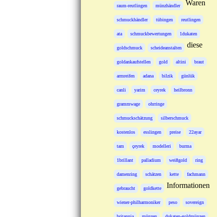
Waren
raum-reutlingen
münzhändler
schmuckhändler
tübingen
reutlingen
ata
schmuckbewertungen
1dukaten
diese
goldschmuck
scheideanstalten
goldankaufstellen
gold
altini
braut
armreifen
adana
bilzik
günlük
canli
yarim
ceyrek
heilbronn
grammwage
ohrringe
schmuckschätzung
silberschmuck
kostenlos
esslingen
preise
22ayar
tam
çeyrek
modelleri
burma
1brillant
palladium
weißgold
ring
damenring
schätzen
kette
fachmann
Informationen
gebraucht
goldkette
wiener-philharmoniker
peso
sovereign
britannia
münzen
dukaten-goldmünzen