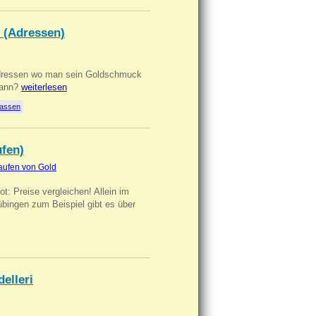
 (Adressen)
Adressen wo man sein Goldschmuck
kann?
weiterlesen
lassen
ufen)
aufen von Gold
t: Preise vergleichen! Allein im
übingen zum Beispiel gibt es über
delleri