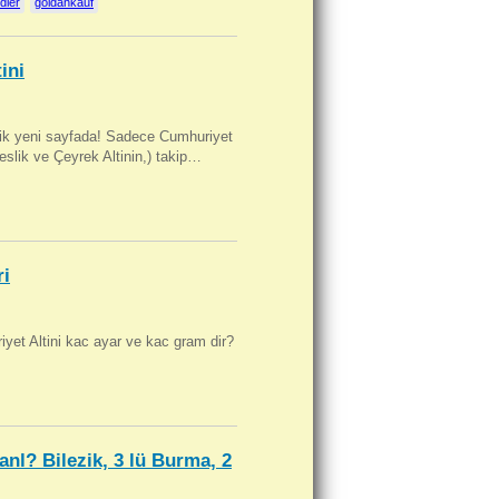
dler
goldankauf
ini
artik yeni sayfada! Sadece Cumhuriyet
Beslik ve Çeyrek Altinin,) takip…
ri
yet Altini kac ayar ve kac gram dir?
anl? Bilezik, 3 lü Burma, 2