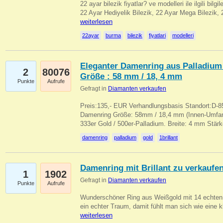
22 ayar bilezik fiyatlar? ve modelleri ile ilgili bilg
22 Ayar Hediyelik Bilezik, 22 Ayar Mega Bilezik
weiterlesen
22ayar
burma
bilezik
fiyatlari
modelleri
Eleganter Damenring aus Palladium 
2
80076
Größe : 58 mm / 18, 4 mm
Punkte
Aufrufe
Gefragt in
Diamanten verkaufen
Preis:135,- EUR Verhandlungsbasis Standort:D-85
Damenring Größe: 58mm / 18,4 mm (Innen-Umfang
333er Gold / 500er-Palladium. Breite: 4 mm Stä
damenring
palladium
gold
1brillant
Damenring mit Brillant zu verkaufe
1
1902
Gefragt in
Diamanten verkaufen
Punkte
Aufrufe
Wunderschöner Ring aus Weißgold mit 14 echten 
ein echter Traum, damit fühlt man sich wie eine kl
weiterlesen