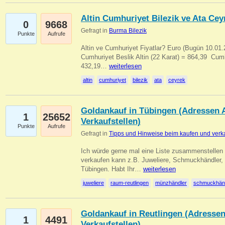
Altin Cumhuriyet Bilezik ve Ata Ceyr
0
9668
Gefragt in
Burma Bilezik
Punkte
Aufrufe
Altin ve Cumhuriyet Fiyatlar? Euro (Bugün 10.01.20
Cumhuriyet Beslik Altin (22 Karat) = 864,39  Cumh
432,19…
weiterlesen
altin
cumhuriyet
bilezik
ata
ceyrek
Goldankauf in Tübingen (Adressen A
1
25652
Verkaufstellen)
Punkte
Aufrufe
Gefragt in
Tipps und Hinweise beim kaufen und verk
Ich würde gerne mal eine Liste zusammenstelle
verkaufen kann z.B. Juweliere, Schmuckhändler
Tübingen. Habt Ihr…
weiterlesen
juweliere
raum-reutlingen
münzhändler
schmuckhän
Goldankauf in Reutlingen (Adressen
1
4491
Verkaufstellen)