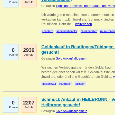
Punkte
Aufrufe
Gefragt in
Tipps und Hinweise beim kaufen und verk
Ich würde gerne mal eine Liste zusammenstelle
verkaufen kann z.B. Juweliere, Schmuckhändler
Reutlingen. Habt Ihr…
weiterlesen
juweliere
schmuckhändler
münzhändler
raum-reutli
Goldankauf in Reutlingen/Tübingen 
0
2936
gesucht!
Punkte
Aufrufe
Gefragt in
Gold Ankauf allgemein
Wir suchen Vertriebspartner für den Goldankauf 
besten geeignet sehen wir z.B. Goldankaufstellen
Juweliere, oder ähnliche Geschäfte, die Gold,…
w
goldankauf
reutlingen
tübingen
Schmuck Ankauf in HEILBRONN - Ver
0
2207
Heilbronn gesucht!
Punkte
Aufrufe
Gefragt in
Gold Ankauf allgemein