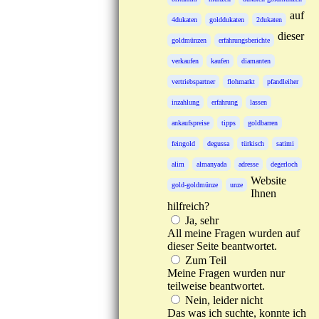
auf
4dukaten
golddukaten
2dukaten
dieser
goldmünzen
erfahrungsberichte
verkaufen
kaufen
diamanten
vertriebspartner
flohmarkt
pfandleiher
inzahlung
erfahrung
lassen
ankaufspreise
tipps
goldbarren
feingold
degussa
türkisch
satimi
alim
almanyada
adresse
degerloch
Website
gold-goldmünze
unze
Ihnen
hilfreich?
Ja, sehr
All meine Fragen wurden auf
dieser Seite beantwortet.
Zum Teil
Meine Fragen wurden nur
teilweise beantwortet.
Nein, leider nicht
Das was ich suchte, konnte ich