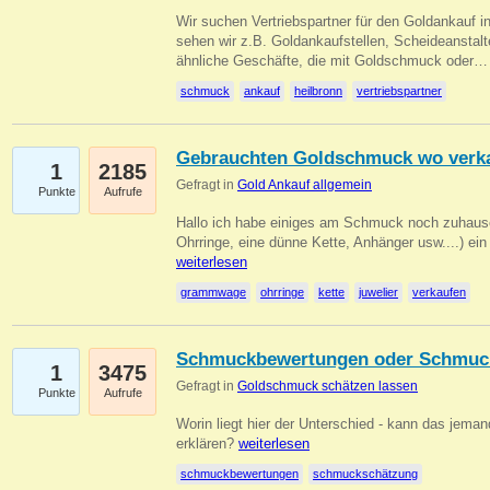
Wir suchen Vertriebspartner für den Goldankauf i
sehen wir z.B. Goldankaufstellen, Scheideanstalt
ähnliche Geschäfte, die mit Goldschmuck oder
schmuck
ankauf
heilbronn
vertriebspartner
Gebrauchten Goldschmuck wo verk
1
2185
Gefragt in
Gold Ankauf allgemein
Punkte
Aufrufe
Hallo ich habe einiges am Schmuck noch zuhause
Ohrringe, eine dünne Kette, Anhänger usw....) ei
weiterlesen
grammwage
ohrringe
kette
juwelier
verkaufen
Schmuckbewertungen oder Schmuc
1
3475
Gefragt in
Goldschmuck schätzen lassen
Punkte
Aufrufe
Worin liegt hier der Unterschied - kann das jeman
erklären?
weiterlesen
schmuckbewertungen
schmuckschätzung