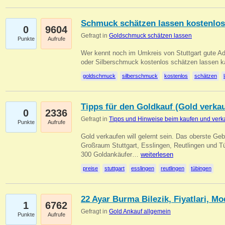
Schmuck schätzen lassen kostenlos
0
9604
Gefragt in
Goldschmuck schätzen lassen
Punkte
Aufrufe
Wer kennt noch im Umkreis von Stuttgart gute 
oder Silberschmuck kostenlos schätzen lassen 
goldschmuck
silberschmuck
kostenlos
schätzen
Tipps für den Goldkauf (Gold verka
0
2336
Gefragt in
Tipps und Hinweise beim kaufen und verk
Punkte
Aufrufe
Gold verkaufen will gelernt sein. Das oberste Gebo
Großraum Stuttgart, Esslingen, Reutlingen und T
300 Goldankäufer…
weiterlesen
preise
stuttgart
esslingen
reutlingen
tübingen
22 Ayar Burma Bilezik, Fiyatlari, Mo
1
6762
Gefragt in
Gold Ankauf allgemein
Punkte
Aufrufe