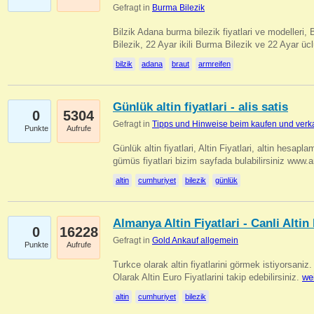
Gefragt in
Burma Bilezik
Bilzik Adana burma bilezik fiyatlari ve modelleri, 
Bilezik, 22 Ayar ikili Burma Bilezik ve 22 Ayar 
bilzik
adana
braut
armreifen
Günlük altin fiyatlari - alis satis
0
5304
Gefragt in
Tipps und Hinweise beim kaufen und verk
Punkte
Aufrufe
Günlük altin fiyatlari, Altin Fiyatlari, altin hesapla
gümüs fiyatlari bizim sayfada bulabilirsiniz www.
altin
cumhuriyet
bilezik
günlük
Almanya Altin Fiyatlari - Canli Altin F
0
16228
Gefragt in
Gold Ankauf allgemein
Punkte
Aufrufe
Turkce olarak altin fiyatlarini görmek istiyorsaniz.
Olarak Altin Euro Fiyatlarini takip edebilirsiniz.
we
altin
cumhuriyet
bilezik