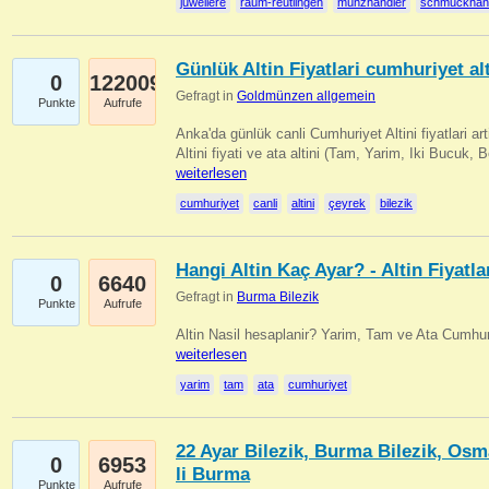
juweliere
raum-reutlingen
münzhändler
schmuckhän
Günlük Altin Fiyatlari cumhuriyet alt
0
122009
Gefragt in
Goldmünzen allgemein
Punkte
Aufrufe
Anka'da günlük canli Cumhuriyet Altini fiyatlari 
Altini fiyati ve ata altini (Tam, Yarim, Iki Bucuk, 
weiterlesen
cumhuriyet
canli
altini
çeyrek
bilezik
Hangi Altin Kaç Ayar? - Altin Fiyatla
0
6640
Gefragt in
Burma Bilezik
Punkte
Aufrufe
Altin Nasil hesaplanir? Yarim, Tam ve Ata Cumhuri
weiterlesen
yarim
tam
ata
cumhuriyet
22 Ayar Bilezik, Burma Bilezik, Osm
0
6953
li Burma
Punkte
Aufrufe