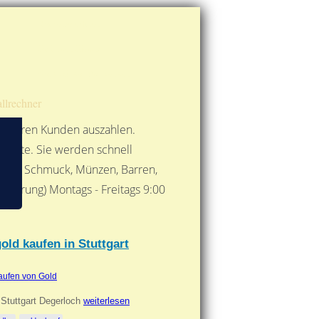
Route berechnen
So finden Sie uns
Gold mit der Post senden
llrechner
 unseren Kunden auszahlen.
ebote. Sie werden schnell
 Form: Schmuck, Münzen, Barren,
nbarung) Montags - Freitags 9:00
***
old kaufen in Stuttgart
aufen von Gold
 Stuttgart Degerloch
weiterlesen