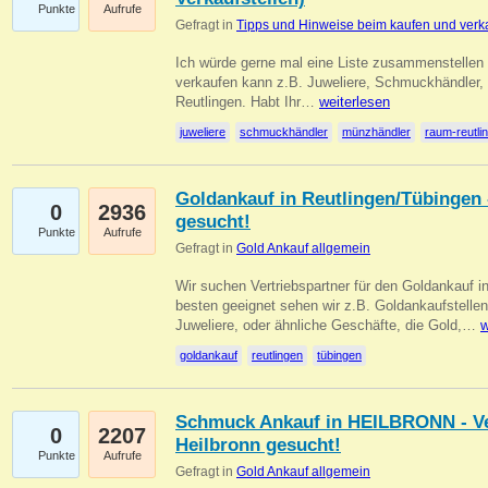
Punkte
Aufrufe
Gefragt in
Tipps und Hinweise beim kaufen und verk
Ich würde gerne mal eine Liste zusammenstelle
verkaufen kann z.B. Juweliere, Schmuckhändler
Reutlingen. Habt Ihr…
weiterlesen
juweliere
schmuckhändler
münzhändler
raum-reutli
Goldankauf in Reutlingen/Tübingen 
0
2936
gesucht!
Punkte
Aufrufe
Gefragt in
Gold Ankauf allgemein
Wir suchen Vertriebspartner für den Goldankauf 
besten geeignet sehen wir z.B. Goldankaufstellen
Juweliere, oder ähnliche Geschäfte, die Gold,…
w
goldankauf
reutlingen
tübingen
Schmuck Ankauf in HEILBRONN - Ver
0
2207
Heilbronn gesucht!
Punkte
Aufrufe
Gefragt in
Gold Ankauf allgemein