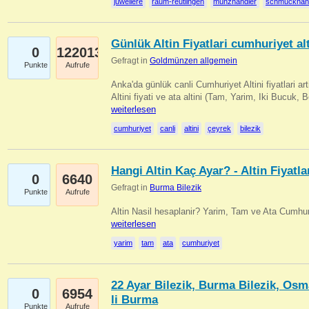
juweliere
raum-reutlingen
münzhändler
schmuckhän
Günlük Altin Fiyatlari cumhuriyet alt
0
122013
Gefragt in
Goldmünzen allgemein
Punkte
Aufrufe
Anka'da günlük canli Cumhuriyet Altini fiyatlari 
Altini fiyati ve ata altini (Tam, Yarim, Iki Bucuk, 
weiterlesen
cumhuriyet
canli
altini
çeyrek
bilezik
Hangi Altin Kaç Ayar? - Altin Fiyatla
0
6640
Gefragt in
Burma Bilezik
Punkte
Aufrufe
Altin Nasil hesaplanir? Yarim, Tam ve Ata Cumhuri
weiterlesen
yarim
tam
ata
cumhuriyet
22 Ayar Bilezik, Burma Bilezik, Osm
0
6954
li Burma
Punkte
Aufrufe