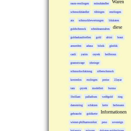
Waren
raum-reutlingen
münzhändler
schmuckhändler
tübingen
reutlingen
ata
schmuckbewertungen
1dukaten
diese
goldschmuck
scheideanstalten
goldankaufstellen
gold
altini
braut
armreifen
adana
bilzik
günlük
canli
yarim
ceyrek
heilbronn
grammwage
ohrringe
schmuckschätzung
silberschmuck
kostenlos
esslingen
preise
22ayar
tam
çeyrek
modelleri
burma
1brillant
palladium
weißgold
ring
damenring
schätzen
kette
fachmann
Informationen
gebraucht
goldkette
wiener-philharmoniker
peso
sovereign
britannia
münzen
dukaten-goldmünzen