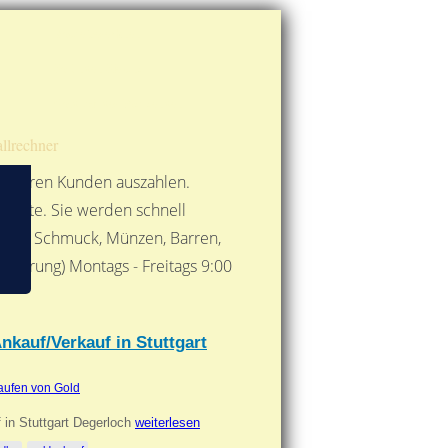
Route berechnen
So finden Sie uns
Gold mit der Post senden
llrechner
 unseren Kunden auszahlen.
ebote. Sie werden schnell
 Form: Schmuck, Münzen, Barren,
nbarung) Montags - Freitags 9:00
***
nkauf/Verkauf in Stuttgart
aufen von Gold
f in Stuttgart Degerloch
weiterlesen