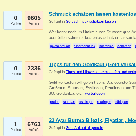
Schmuck schätzen lassen kostenlos
0
9605
Gefragt in
Goldschmuck schätzen lassen
Punkte
Aufrufe
Wer kennt noch im Umkreis von Stuttgart gute 
oder Silberschmuck kostenlos schätzen lassen 
goldschmuck
silberschmuck
kostenlos
schätzen
Tipps für den Goldkauf (Gold verka
0
2336
Gefragt in
Tipps und Hinweise beim kaufen und verk
Punkte
Aufrufe
Gold verkaufen will gelernt sein. Das oberste Gebo
Großraum Stuttgart, Esslingen, Reutlingen und T
300 Goldankäufer…
weiterlesen
preise
stuttgart
esslingen
reutlingen
tübingen
22 Ayar Burma Bilezik, Fiyatlari, Mo
1
6763
Gefragt in
Gold Ankauf allgemein
Punkte
Aufrufe