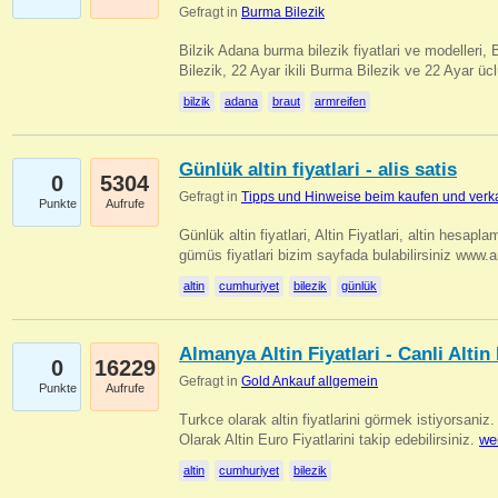
Gefragt in
Burma Bilezik
Bilzik Adana burma bilezik fiyatlari ve modelleri, 
Bilezik, 22 Ayar ikili Burma Bilezik ve 22 Ayar 
bilzik
adana
braut
armreifen
Günlük altin fiyatlari - alis satis
0
5304
Gefragt in
Tipps und Hinweise beim kaufen und verk
Punkte
Aufrufe
Günlük altin fiyatlari, Altin Fiyatlari, altin hesapla
gümüs fiyatlari bizim sayfada bulabilirsiniz www.
altin
cumhuriyet
bilezik
günlük
Almanya Altin Fiyatlari - Canli Altin F
0
16229
Gefragt in
Gold Ankauf allgemein
Punkte
Aufrufe
Turkce olarak altin fiyatlarini görmek istiyorsaniz.
Olarak Altin Euro Fiyatlarini takip edebilirsiniz.
we
altin
cumhuriyet
bilezik