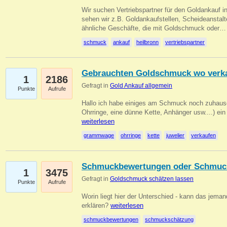
Wir suchen Vertriebspartner für den Goldankauf i
sehen wir z.B. Goldankaufstellen, Scheideanstalt
ähnliche Geschäfte, die mit Goldschmuck oder
schmuck
ankauf
heilbronn
vertriebspartner
Gebrauchten Goldschmuck wo verk
1
2186
Gefragt in
Gold Ankauf allgemein
Punkte
Aufrufe
Hallo ich habe einiges am Schmuck noch zuhause
Ohrringe, eine dünne Kette, Anhänger usw....) ei
weiterlesen
grammwage
ohrringe
kette
juwelier
verkaufen
Schmuckbewertungen oder Schmuc
1
3475
Gefragt in
Goldschmuck schätzen lassen
Punkte
Aufrufe
Worin liegt hier der Unterschied - kann das jeman
erklären?
weiterlesen
schmuckbewertungen
schmuckschätzung