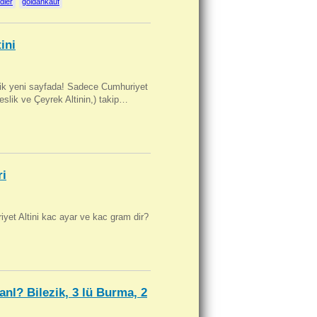
dler
goldankauf
ini
artik yeni sayfada! Sadece Cumhuriyet
Beslik ve Çeyrek Altinin,) takip…
ri
yet Altini kac ayar ve kac gram dir?
anl? Bilezik, 3 lü Burma, 2