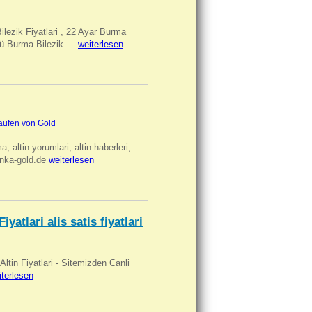
Bilezik Fiyatlari , 22 Ayar Burma
üclü Burma Bilezik.…
weiterlesen
aufen von Gold
ma, altin yorumlari, altin haberleri,
anka-gold.de
weiterlesen
iyatlari alis satis fiyatlari
 Altin Fiyatlari - Sitemizden Canli
iterlesen