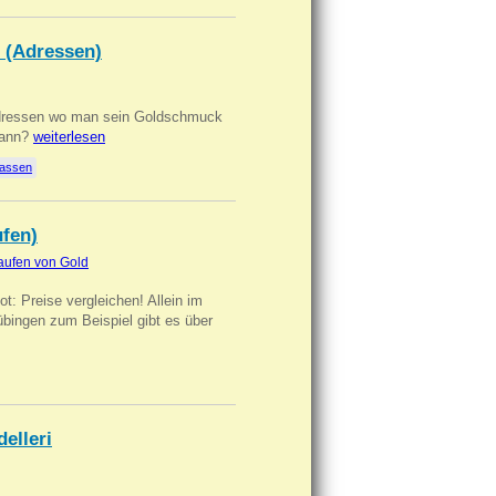
 (Adressen)
Adressen wo man sein Goldschmuck
kann?
weiterlesen
lassen
ufen)
aufen von Gold
t: Preise vergleichen! Allein im
übingen zum Beispiel gibt es über
delleri