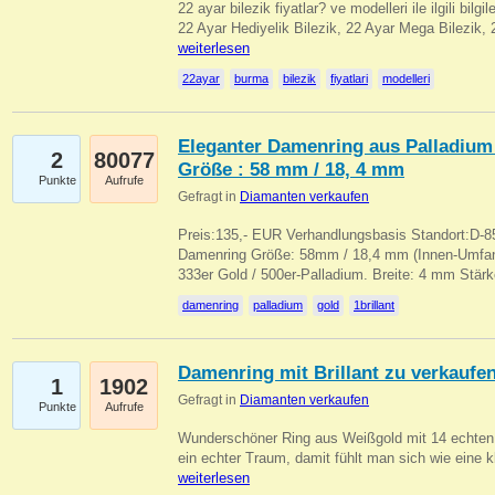
22 ayar bilezik fiyatlar? ve modelleri ile ilgili bilg
22 Ayar Hediyelik Bilezik, 22 Ayar Mega Bilezik
weiterlesen
22ayar
burma
bilezik
fiyatlari
modelleri
Eleganter Damenring aus Palladium 
2
80077
Größe : 58 mm / 18, 4 mm
Punkte
Aufrufe
Gefragt in
Diamanten verkaufen
Preis:135,- EUR Verhandlungsbasis Standort:D-85
Damenring Größe: 58mm / 18,4 mm (Innen-Umfang
333er Gold / 500er-Palladium. Breite: 4 mm Stä
damenring
palladium
gold
1brillant
Damenring mit Brillant zu verkaufe
1
1902
Gefragt in
Diamanten verkaufen
Punkte
Aufrufe
Wunderschöner Ring aus Weißgold mit 14 echten 
ein echter Traum, damit fühlt man sich wie eine kl
weiterlesen