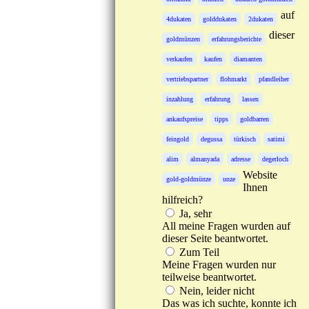
auf
4dukaten
golddukaten
2dukaten
dieser
goldmünzen
erfahrungsberichte
verkaufen
kaufen
diamanten
vertriebspartner
flohmarkt
pfandleiher
inzahlung
erfahrung
lassen
ankaufspreise
tipps
goldbarren
feingold
degussa
türkisch
satimi
alim
almanyada
adresse
degerloch
Website
gold-goldmünze
unze
Ihnen
hilfreich?
Ja, sehr
All meine Fragen wurden auf
dieser Seite beantwortet.
Zum Teil
Meine Fragen wurden nur
teilweise beantwortet.
Nein, leider nicht
Das was ich suchte, konnte ich