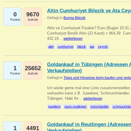
Altin Cumhuriyet Bilezik ve Ata Ceyr
0
9670
Gefragt in
Burma Bilezik
Punkte
Aufrufe
Altin ve Cumhuriyet Fiyatlar? Euro (Bugün 10.01.20
Cumhuriyet Beslik Altin (22 Karat) = 864,39  Cumh
432,19…
weiterlesen
altin
cumhuriyet
bilezik
ata
ceyrek
Goldankauf in Tübingen (Adressen A
1
25652
Verkaufstellen)
Punkte
Aufrufe
Gefragt in
Tipps und Hinweise beim kaufen und verk
Ich würde gerne mal eine Liste zusammenstelle
verkaufen kann z.B. Juweliere, Schmuckhändler
Tübingen. Habt Ihr…
weiterlesen
juweliere
raum-reutlingen
münzhändler
schmuckhän
Goldankauf in Reutlingen (Adressen
1
4491
Verkaufstellen)