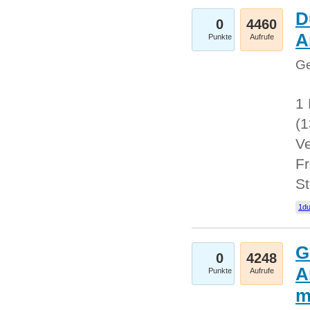
D
0
4460
A
Punkte
Aufrufe
Ge
1 
(
Ve
Fr
St
1du
G
0
4248
A
Punkte
Aufrufe
m