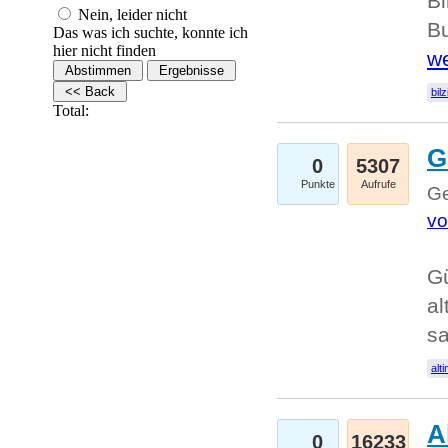
Bi
Nein, leider nicht
Bu
Das was ich suchte, konnte ich
hier nicht finden
we
bilz
Total:
G
0
5307
Punkte
Aufrufe
Ge
vo
Gü
al
sa
alti
A
0
16233