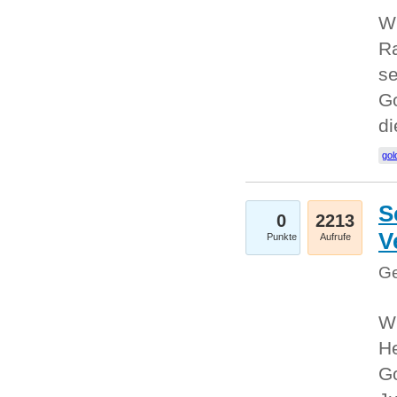
Wi
Ra
se
Go
d
gol
S
0
2213
V
Punkte
Aufrufe
Ge
Wi
He
Go