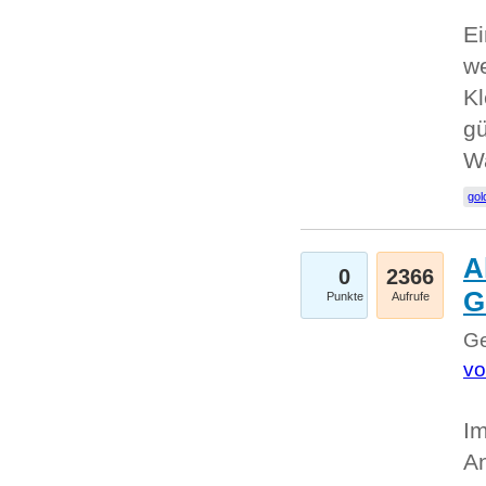
Ei
we
Kl
gü
W
gol
A
0
2366
G
Punkte
Aufrufe
Ge
vo
Im
An