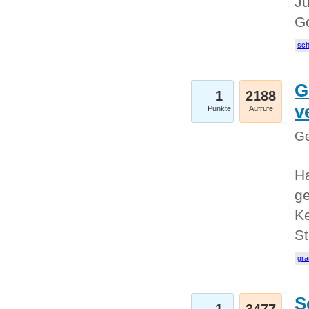
Ju
G
sc
G
1
2188
v
Punkte
Aufrufe
Ge
H
ge
Ke
S
gr
S