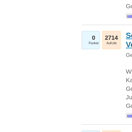
G
gol
S
0
2714
V
Punkte
Aufrufe
Ge
Wi
Ka
Go
Ju
G
gol