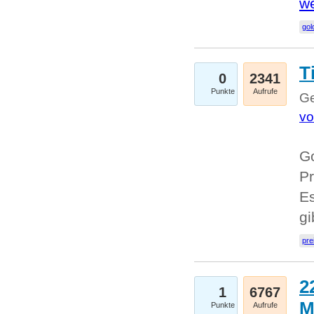
we
go
T
0
2341
Punkte
Aufrufe
Ge
vo
Go
Pr
Es
g
pre
2
1
6767
M
Punkte
Aufrufe