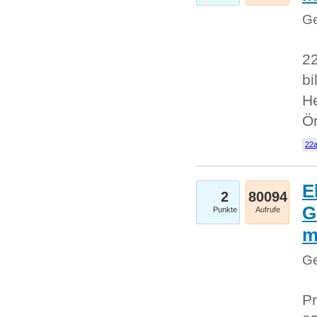
Ge
22
bi
He
Ö
22a
E
2
80094
G
Punkte
Aufrufe
Ge
Pr