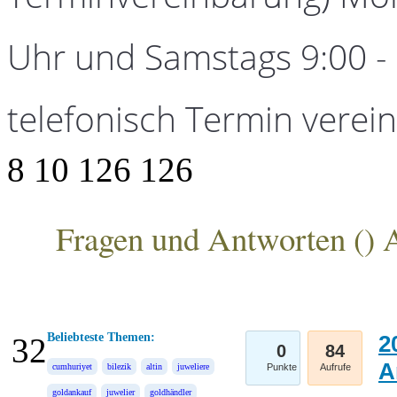
Uhr und Samstags 9:00 - 1
telefonisch Termin verei
8
10
126
126
Fragen und Antworten (
) 
ANKA Edelmetallhandelsgesellschaft mbH
Beliebteste Themen:
2
32
0
84
A
cumhuriyet
bilezik
altin
juweliere
Punkte
Aufrufe
goldankauf
juwelier
goldhändler