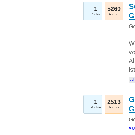
S
1
5260
G
Punkte
Aufrufe
Ge
W
v
Al
is
sc
G
1
2513
G
Punkte
Aufrufe
Ge
vo