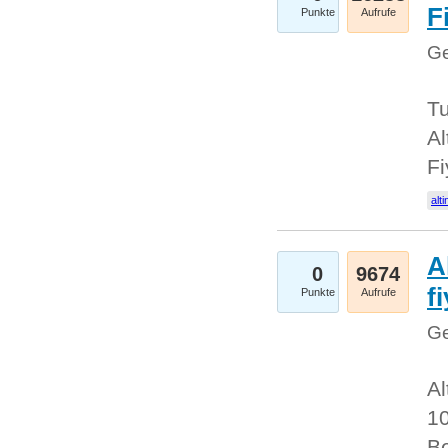
Fi
Punkte
Aufrufe
Ge
Tu
Al
Fi
alti
A
0
9674
f
Punkte
Aufrufe
Ge
Al
10
Be