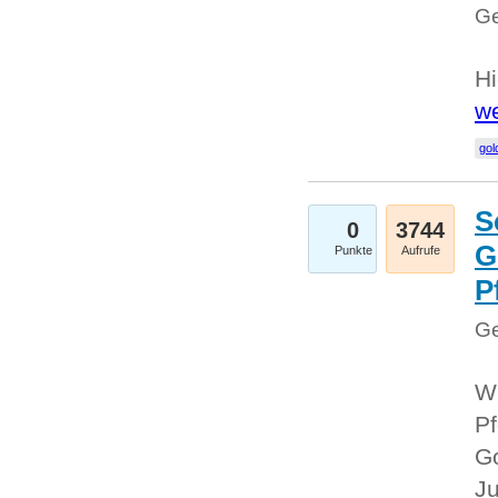
Ge
Hi
we
gol
S
0
3744
G
Punkte
Aufrufe
P
Ge
Wi
Pf
Go
Ju