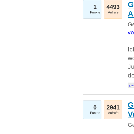
G
1
4493
A
Punkte
Aufrufe
Ge
vo
Ic
w
Ju
d
juw
G
0
2941
V
Punkte
Aufrufe
Ge