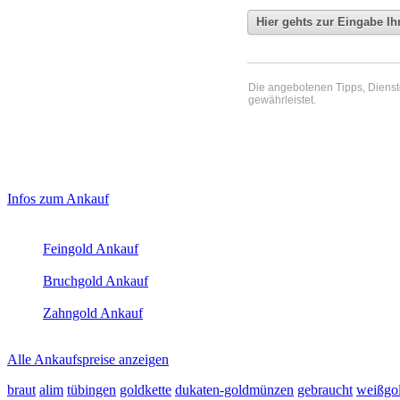
Die angebotenen Tipps, Dienste 
gewährleistet.
Haupt-
Laufend aktualisierte Ankaufspreise...
Infos zum Ankauf
Sidebar
Aktuelle Preise Heute:
(Primary)
Feingold Ankauf
2026-08-09 - 18:27:34
-
23:50
Bruchgold Ankauf
2026-08-09 - 18:27:34
-
23:50
Zahngold Ankauf
2026-08-09 - 18:27:34
-
23:50
Alle Ankaufspreise anzeigen
braut
alim
tübingen
goldkette
dukaten-goldmünzen
gebraucht
weißgo