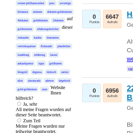
wiener-philharmoniker
peso
sovereign
H
britannia
münzen
dukaten-goldmünzen
0
6647
auf
4dukaten
golddukaten
2dukaten
Punkte
Aufrufe
Ge
dieser
goldmünzen
erfahrungsberichte
verkaufen
kaufen
diamanten
Al
vertriebspartner
flohmarkt
pfandleiher
Cu
inzahlung
erfahrung
lassen
we
ankaufspreise
tipps
goldbarren
yar
feingold
degussa
türkisch
satimi
alim
almanyada
adresse
degerloch
2
Website
0
6956
gold-goldmünze
unze
Ihnen
B
Punkte
Aufrufe
hilfreich?
Ja, sehr
Ge
All meine Fragen wurden auf
dieser Seite beantwortet.
Zum Teil
Bi
Meine Fragen wurden nur
teilweise beantwortet.