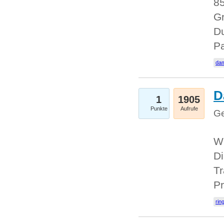
85
Gr
Du
Pa
dam
D
1
1905
Punkte
Aufrufe
Ge
W
Di
Tr
Pr
rin