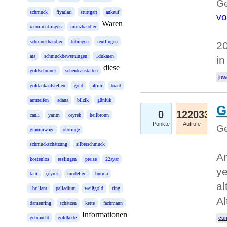
Ge
schmuck
fiyatlari
stuttgart
ankauf
vo
Waren
raum-reutlingen
münzhändler
schmuckhändler
tübingen
reutlingen
20
ata
schmuckbewertungen
1dukaten
in
diese
goldschmuck
scheideanstalten
juw
goldankaufstellen
gold
altini
braut
armreifen
adana
bilzik
günlük
G
0
122033
canli
yarim
ceyrek
heilbronn
Punkte
Aufrufe
Ge
grammwage
ohrringe
schmuckschätzung
silberschmuck
An
kostenlos
esslingen
preise
22ayar
ye
tam
çeyrek
modelleri
burma
al
1brillant
palladium
weißgold
ring
Al
damenring
schätzen
kette
fachmann
Informationen
gebraucht
goldkette
cum