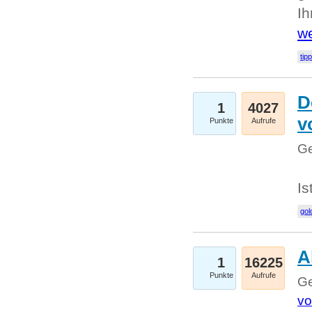
I
we
tip
D
1
4027
v
Punkte
Aufrufe
Ge
Is
gol
A
1
16225
Punkte
Aufrufe
Ge
vo