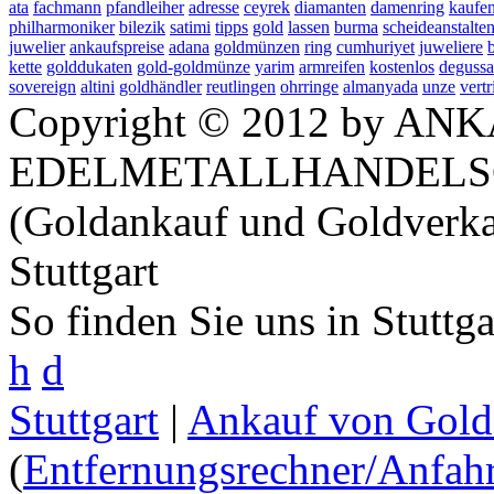
ata
fachmann
pfandleiher
adresse
ceyrek
diamanten
damenring
kaufe
philharmoniker
bilezik
satimi
tipps
gold
lassen
burma
scheideanstalte
juwelier
ankaufspreise
adana
goldmünzen
ring
cumhuriyet
juweliere
kette
golddukaten
gold-goldmünze
yarim
armreifen
kostenlos
degussa
sovereign
altini
goldhändler
reutlingen
ohrringe
almanyada
unze
vertr
Copyright © 2012 by ANK
EDELMETALLHANDELS
(Goldankauf und Goldverka
Stuttgart
So finden Sie uns in Stuttg
h
d
Stuttgart
|
Ankauf von Gold 
(
Entfernungsrechner/Anfahr