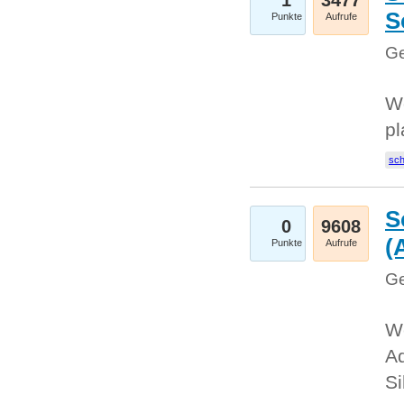
1
3477
S
Punkte
Aufrufe
Ge
Wo
pl
sc
S
0
9608
(
Punkte
Aufrufe
Ge
We
A
Si