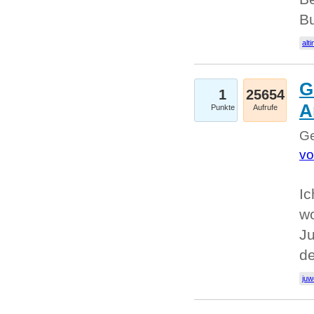
Bu
alti
G
1
25654
A
Punkte
Aufrufe
Ge
vo
Ic
w
Ju
d
juw