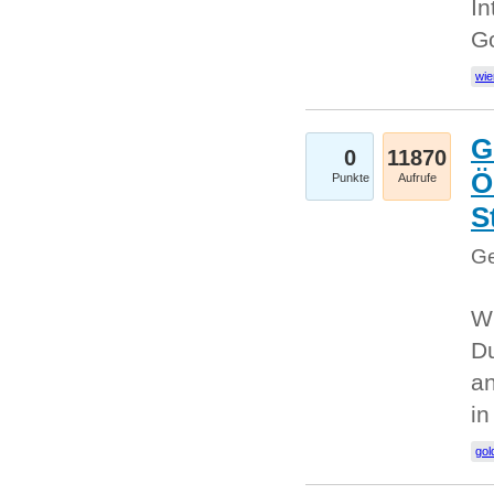
In
G
wie
G
0
11870
Ö
Punkte
Aufrufe
S
Ge
Wi
Du
an
i
gol