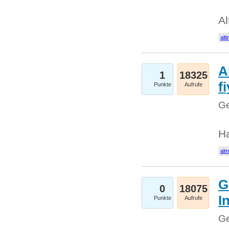
Al
alti
A
1
18325
fi
Punkte
Aufrufe
Ge
H
al
G
0
18075
I
Punkte
Aufrufe
Ge