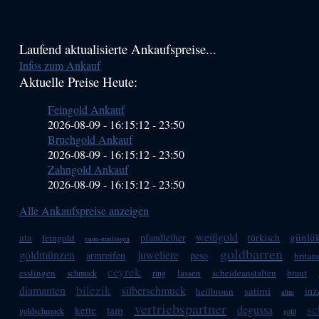
Haupt-
Laufend aktualisierte Ankaufspreise...
Infos zum Ankauf
Sidebar
Aktuelle Preise Heute:
(Primary)
Feingold Ankauf
2026-08-09 - 16:15:12
-
23:50
Bruchgold Ankauf
2026-08-09 - 16:15:12
-
23:50
Zahngold Ankauf
2026-08-09 - 16:15:12
-
23:50
Alle Ankaufspreise anzeigen
weißgold
ata
günlü
pfandleiher
türkisch
feingold
raum-reutlingen
goldbarren
goldmünzen
juweliere
armreifen
peso
britan
ceyrek
esslingen
lassen
scheideanstalten
braut
schmuck
ring
bilezik
diamanten
silberschmuck
satimi
inz
heilbronn
alim
vertriebspartner
sc
degussa
kette
tam
goldschmuck
gold