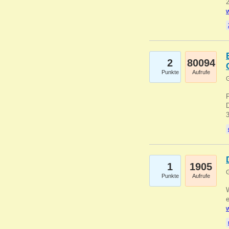
2
w
2
80094
Punkte
Aufrufe
G
1
1905
G
Punkte
Aufrufe
e
w