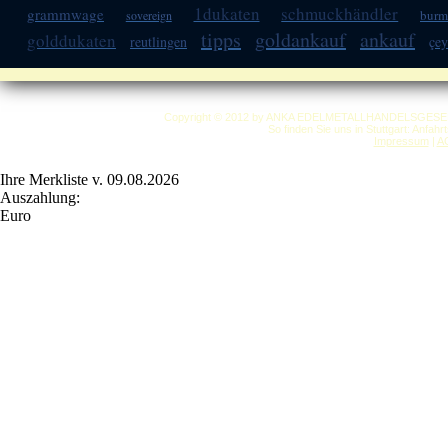
1dukaten
schmuckhändler
grammwage
burm
sovereign
tipps
goldankauf
ankauf
golddukaten
reutlingen
çey
Copyright © 2012 by ANKA EDELMETALLHANDELSGESELLSC
So finden Sie uns in Stuttgart: Anfah
Impressum
|
A
Ihre Merkliste v. 09.08.2026
Auszahlung:
Euro