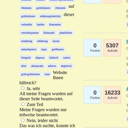
G
auf
4dukaten
golddukaten
2dukaten
B
dieser
B
goldmünzen
erfahrungsberichte
verkaufen
kaufen
diamanten
vertriebspartner
flohmarkt
pfandleiher
inzahlung
erfahrung
lassen
0
5307
G
ankaufspreise
tipps
goldbarren
Punkte
Aufrufe
feingold
degussa
türkisch
satimi
G
g
alim
almanyada
adresse
degerloch
Website
gold-goldmünze
unze
Ihnen
hilfreich?
Ja, sehr
0
16233
All meine Fragen wurden auf
G
Punkte
Aufrufe
dieser Seite beantwortet.
Zum Teil
T
Meine Fragen wurden nur
O
teilweise beantwortet.
Nein, leider nicht
Das was ich suchte, konnte ich