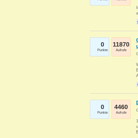
I
a
0
11870
Punkte
Aufrufe
G
B
0
4460
G
Punkte
Aufrufe
u