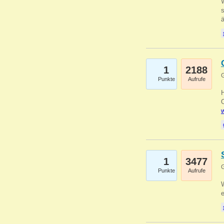
W
s
1
2188
G
Punkte
Aufrufe
O
w
1
3477
G
Punkte
Aufrufe
W