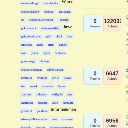
Waren
raum-reutlingen
münzhändler
schmuckhändler
tübingen
reutlingen
0
122032
ata
schmuckbewertungen
1dukaten
G
diese
Punkte
Aufrufe
goldschmuck
scheideanstalten
A
goldankaufstellen
gold
altini
braut
A
w
armreifen
adana
bilzik
günlük
canli
yarim
ceyrek
heilbronn
grammwage
ohrringe
schmuckschätzung
silberschmuck
0
6647
G
kostenlos
esslingen
preise
22ayar
Punkte
Aufrufe
A
tam
çeyrek
modelleri
burma
w
1brillant
palladium
weißgold
ring
damenring
schätzen
kette
fachmann
Informationen
gebraucht
goldkette
0
6956
wiener-philharmoniker
peso
sovereign
Punkte
Aufrufe
britannia
münzen
dukaten-goldmünzen