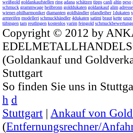
weißgold
goldankaufstellen
ring
adana
schätzen
tipps
canli
altin
peso
schmuck
grammwage
heilbronn
golddukaten
goldankauf
alim
adresse
wiener-philharmoniker
diamanten
goldhändler
pfandleiher
1dukaten
v
armreifen
modelleri
schmuckhändler
4dukaten
satimi
braut
kette
unze
tübingen
tam
reutlingen
kostenlos
yarim
feingold
schmuckbewertung
Copyright © 2012 by ANK
EDELMETALLHANDELS
(Goldankauf und Goldverka
Stuttgart
So finden Sie uns in Stuttg
h
d
Stuttgart
|
Ankauf von Gold 
(
Entfernungsrechner/Anfahr