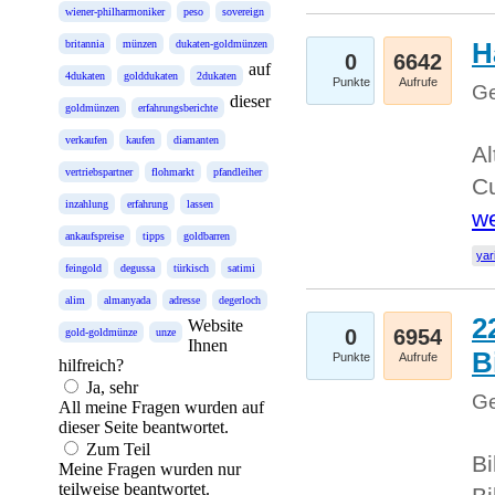
wiener-philharmoniker
peso
sovereign
H
britannia
münzen
dukaten-goldmünzen
0
6642
auf
4dukaten
golddukaten
2dukaten
Punkte
Aufrufe
Ge
dieser
goldmünzen
erfahrungsberichte
verkaufen
kaufen
diamanten
Al
vertriebspartner
flohmarkt
pfandleiher
Cu
inzahlung
erfahrung
lassen
we
ankaufspreise
tipps
goldbarren
yar
feingold
degussa
türkisch
satimi
alim
almanyada
adresse
degerloch
2
Website
0
6954
gold-goldmünze
unze
Ihnen
B
Punkte
Aufrufe
hilfreich?
Ja, sehr
Ge
All meine Fragen wurden auf
dieser Seite beantwortet.
Zum Teil
Bi
Meine Fragen wurden nur
teilweise beantwortet.