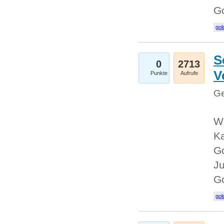
G
gol
S
0
2713
V
Punkte
Aufrufe
Ge
Wi
Ka
Go
Ju
G
gol