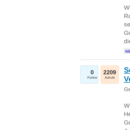
Wi
Ra
se
Go
d
gol
S
0
2209
V
Punkte
Aufrufe
Ge
Wi
He
Go