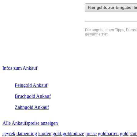
Die angebotenen Tipps, Dienste 
gewährleistet.
Haupt-
Laufend aktualisierte Ankaufspreise...
Infos zum Ankauf
Sidebar
Aktuelle Preise Heute:
(Primary)
Feingold Ankauf
2026-08-08 - 07:13:22
-
23:50
Bruchgold Ankauf
2026-08-08 - 07:13:22
-
23:50
Zahngold Ankauf
2026-08-08 - 07:13:22
-
23:50
Alle Ankaufspreise anzeigen
çeyrek
damenring
kaufen
gold-goldmünze
preise
goldbarren
gold
stut