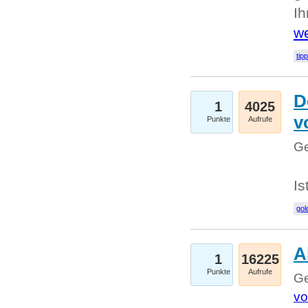
I
we
tip
D
1
4025
v
Punkte
Aufrufe
Ge
Is
gol
A
1
16225
Punkte
Aufrufe
Ge
vo