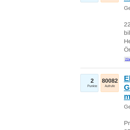
Ge
22
bi
He
Ö
22a
E
2
80082
G
Punkte
Aufrufe
Ge
Pr