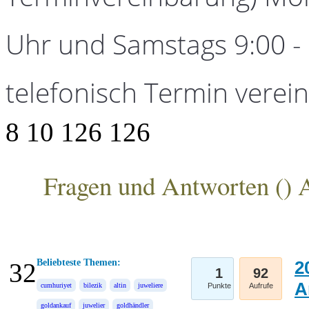
Uhr und Samstags 9:00 - 1
telefonisch Termin verei
8
10
126
126
Fragen und Antworten (
) 
ANKA Edelmetallhandelsgesellschaft mbH
Beliebteste Themen:
2
32
1
92
A
cumhuriyet
bilezik
altin
juweliere
Punkte
Aufrufe
goldankauf
juwelier
goldhändler