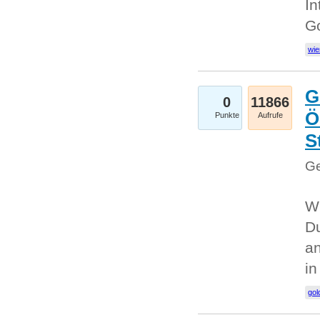
In
G
wie
G
0
11866
Ö
Punkte
Aufrufe
S
Ge
Wi
Du
an
i
gol