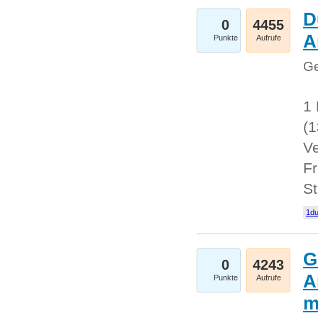
D
0
4455
A
Punkte
Aufrufe
Ge
1 
(
Ve
Fr
St
1du
G
0
4243
A
Punkte
Aufrufe
m