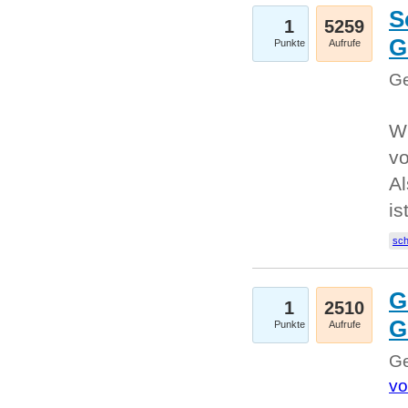
S
1
5259
G
Punkte
Aufrufe
Ge
W
v
Al
is
sc
G
1
2510
G
Punkte
Aufrufe
Ge
vo