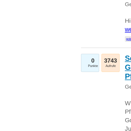
Ge
Hi
we
gol
S
0
3743
G
Punkte
Aufrufe
P
Ge
Wi
Pf
Go
Ju