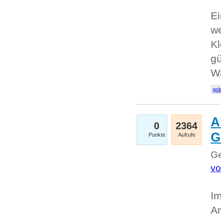
Ei
we
Kl
gü
W
gol
A
0
2364
G
Punkte
Aufrufe
Ge
vo
Im
An