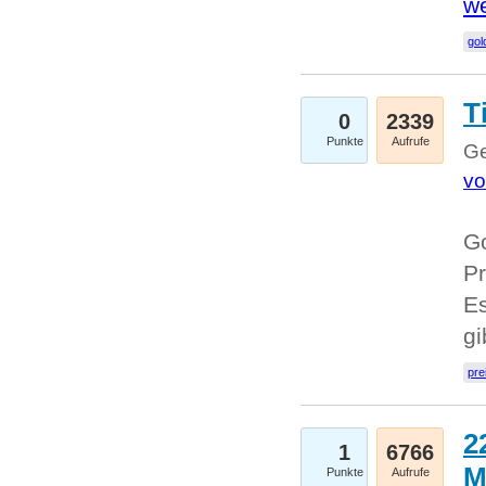
we
go
T
0
2339
Punkte
Aufrufe
Ge
vo
Go
Pr
Es
g
pre
2
1
6766
M
Punkte
Aufrufe