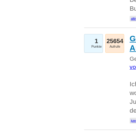
Bu
alti
G
1
25654
A
Punkte
Aufrufe
Ge
vo
Ic
w
Ju
d
juw