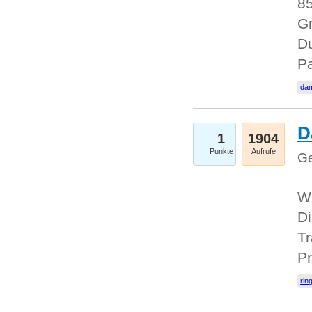
85
Gr
Du
Pa
dam
D
1
1904
Punkte
Aufrufe
Ge
W
Di
Tr
Pr
rin