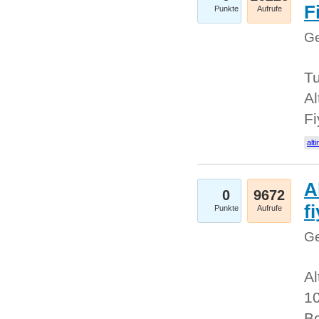
Fi
Punkte
Aufrufe
Ge
Tu
Al
Fi
alti
A
0
9672
f
Punkte
Aufrufe
Ge
Al
10
Be