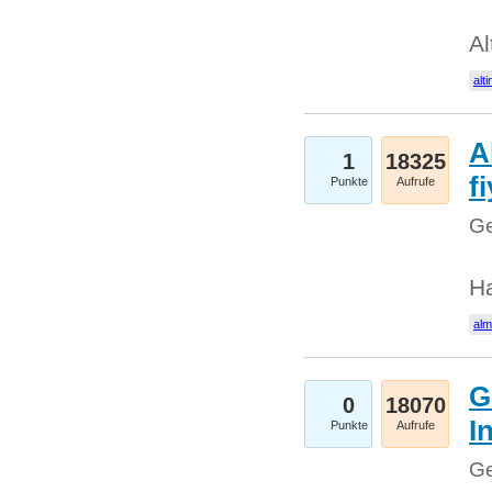
Al
alti
A
1
18325
fi
Punkte
Aufrufe
Ge
H
al
G
0
18070
I
Punkte
Aufrufe
Ge