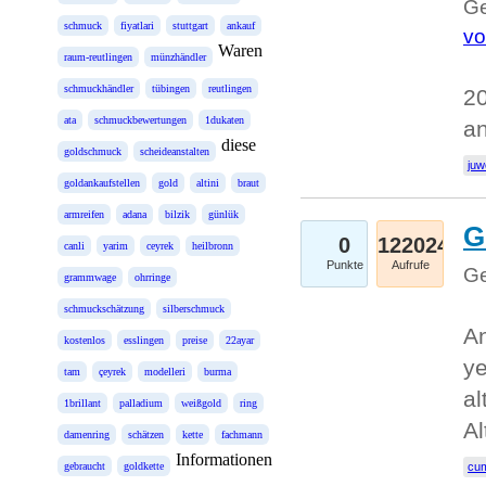
Ge
schmuck
fiyatlari
stuttgart
ankauf
vo
Waren
raum-reutlingen
münzhändler
schmuckhändler
tübingen
reutlingen
20
ata
schmuckbewertungen
1dukaten
a
diese
goldschmuck
scheideanstalten
juw
goldankaufstellen
gold
altini
braut
armreifen
adana
bilzik
günlük
G
0
122024
canli
yarim
ceyrek
heilbronn
Punkte
Aufrufe
Ge
grammwage
ohrringe
schmuckschätzung
silberschmuck
An
kostenlos
esslingen
preise
22ayar
ye
tam
çeyrek
modelleri
burma
al
1brillant
palladium
weißgold
ring
Al
damenring
schätzen
kette
fachmann
Informationen
gebraucht
goldkette
cum