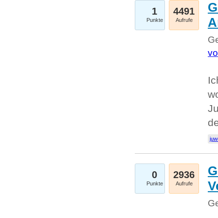
G
1
4491
A
Punkte
Aufrufe
Ge
vo
Ic
w
Ju
d
juw
G
0
2936
V
Punkte
Aufrufe
Ge