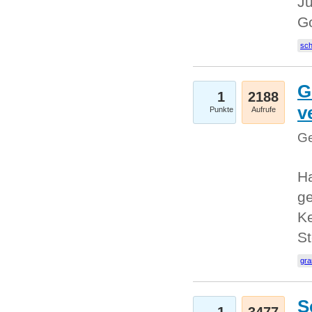
Ju
G
sc
G
1
2188
v
Punkte
Aufrufe
Ge
H
ge
Ke
S
gr
S