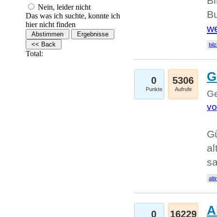
Bi
Nein, leider nicht
Bu
Das was ich suchte, konnte ich
hier nicht finden
we
bilz
Total:
G
0
5306
Punkte
Aufrufe
Ge
vo
Gü
al
sa
alti
A
0
16229