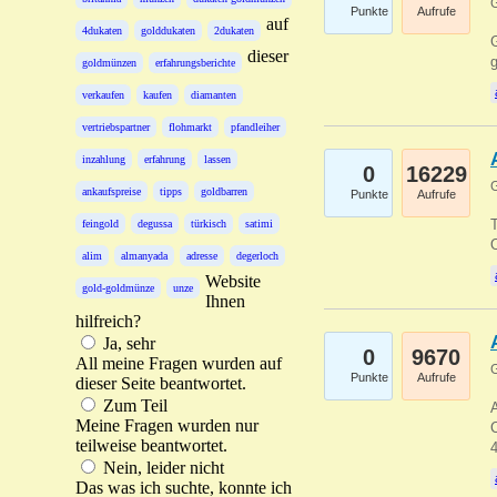
G
Punkte
Aufrufe
auf
4dukaten
golddukaten
2dukaten
G
dieser
g
goldmünzen
erfahrungsberichte
verkaufen
kaufen
diamanten
vertriebspartner
flohmarkt
pfandleiher
inzahlung
erfahrung
lassen
0
16229
G
ankaufspreise
tipps
goldbarren
Punkte
Aufrufe
T
feingold
degussa
türkisch
satimi
O
alim
almanyada
adresse
degerloch
Website
gold-goldmünze
unze
Ihnen
hilfreich?
Ja, sehr
0
9670
All meine Fragen wurden auf
G
Punkte
Aufrufe
dieser Seite beantwortet.
Zum Teil
A
Meine Fragen wurden nur
C
teilweise beantwortet.
Nein, leider nicht
Das was ich suchte, konnte ich