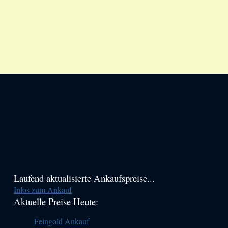
Haupt-
Laufend aktualisierte Ankaufspreise...
Infos zum Ankauf
Sidebar
Aktuelle Preise Heute:
(Primary)
Feingold Ankauf