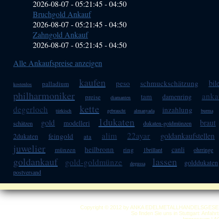
2026-08-07 - 05:21:45
-
04:50
Bruchgold Ankauf
2026-08-07 - 05:21:45
-
04:50
Zahngold Ankauf
2026-08-07 - 05:21:45
-
04:50
Alle Ankaufspreise anzeigen
kaufen
bil
peso
schmuckschätzung
palladium
kostenlos
philharmoniker
anka
tam
damenring
preise
diamanten
kette
degerloch
inzahlung
türkisch
gebraucht
almanyada
burma
1dukaten
gold
braut
modelleri
schätzen
dukaten-goldmünzen
alim
22ayar
goldankaufstellen
feingold
2dukaten
ata
juwelier
heilbronn
canli
münzen
ring
1brillant
ohrringe
goldankauf
lassen
gold-goldmünze
golddukaten
degussa
postversand
Copyright © 2012 by ANKA EDELMETALLHANDELSGESELLSC
So finden Sie uns in Stuttgart: Anfah