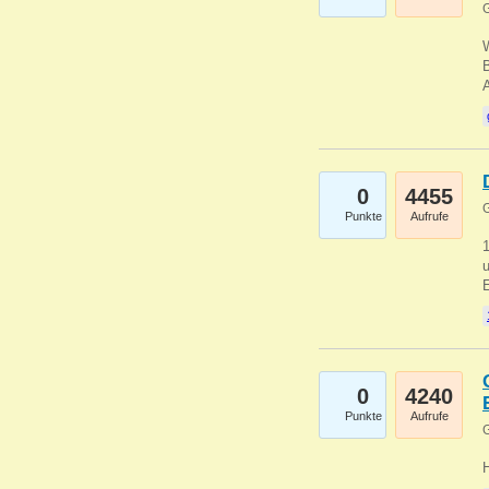
G
B
0
4455
G
Punkte
Aufrufe
u
0
4240
Punkte
Aufrufe
G