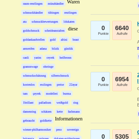
Waren
raum-reutlingen
münzhändler
schmuckhändler
tübingen
reutlingen
ata
schmuckbewertungen
1dukaten
0
6640
diese
goldschmuck
scheideanstalten
G
Punkte
Aufrufe
goldankaufstellen
gold
altini
braut
A
w
armreifen
adana
bilzik
günlük
canli
yarim
ceyrek
heilbronn
grammwage
ohrringe
schmuckschätzung
silberschmuck
0
6954
kostenlos
esslingen
preise
22ayar
Punkte
Aufrufe
G
tam
çeyrek
modelleri
burma
B
1brillant
palladium
weißgold
ring
B
damenring
schätzen
kette
fachmann
Informationen
gebraucht
goldkette
wiener-philharmoniker
peso
sovereign
0
5305
britannia
münzen
dukaten-goldmünzen