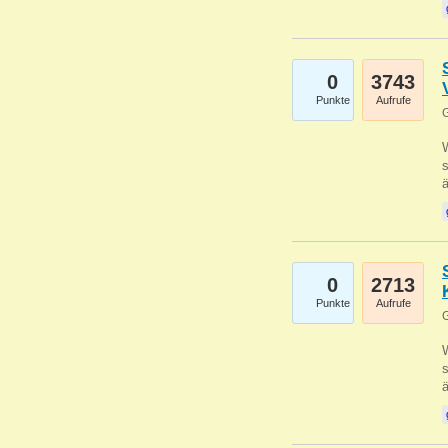
0
3743
Punkte
Aufrufe
G
W
s
0
2713
Punkte
Aufrufe
G
W
s