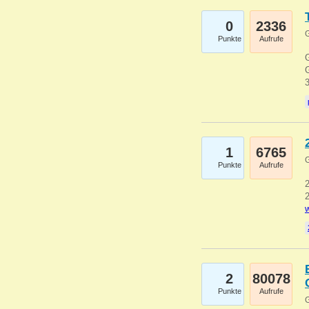
0
2336
G
Punkte
Aufrufe
G
G
1
6765
G
Punkte
Aufrufe
2
2
w
2
80078
Punkte
Aufrufe
G