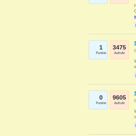
O
w
1
3475
G
Punkte
Aufrufe
W
0
9605
G
Punkte
Aufrufe