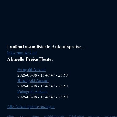
Haupt-
Laufend aktualisierte Ankaufspreise...
Infos zum Ankauf
Sidebar
Aktuelle Preise Heute:
(Primary)
Feingold Ankauf
2026-08-08 - 13:49:47
-
23:50
Bruchgold Ankauf
2026-08-08 - 13:49:47
-
23:50
Zahngold Ankauf
2026-08-08 - 13:49:47
-
23:50
Alle Ankaufspreise anzeigen
ankauf
golddukaten
2dukaten
alim
tipps
goldmü