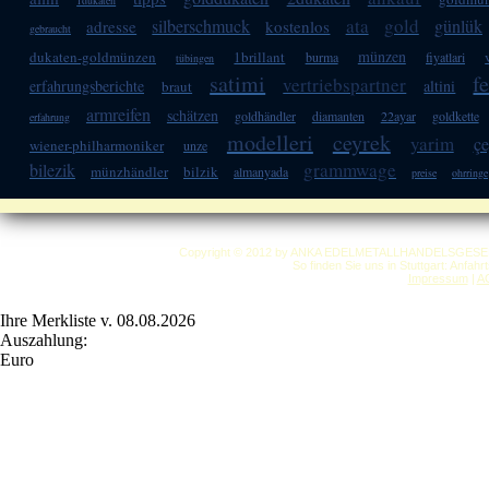
1dukaten
ata
gold
silberschmuck
günlük
adresse
kostenlos
gebraucht
münzen
dukaten-goldmünzen
1brillant
burma
fiyatlari
tübingen
satimi
f
vertriebspartner
erfahrungsberichte
altini
braut
armreifen
schätzen
goldhändler
diamanten
22ayar
goldkette
erfahrung
modelleri
ceyrek
yarim
çe
wiener-philharmoniker
unze
grammwage
bilezik
münzhändler
bilzik
almanyada
preise
ohrringe
Copyright © 2012 by ANKA EDELMETALLHANDELSGESELLSC
So finden Sie uns in Stuttgart: Anfah
Impressum
|
A
Ihre Merkliste v. 08.08.2026
Auszahlung:
Euro