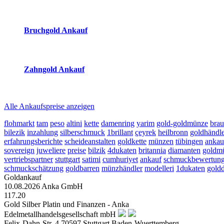
2026-08-10 - 03:16:27
-
02:50
Bruchgold Ankauf
2026-08-10 - 03:16:27
-
02:50
Zahngold Ankauf
2026-08-10 - 03:16:27
-
02:50
Alle Ankaufspreise anzeigen
flohmarkt
tam
peso
altini
kette
damenring
yarim
gold-goldmünze
brau
bilezik
inzahlung
silberschmuck
1brillant
çeyrek
heilbronn
goldhändl
erfahrungsberichte
scheideanstalten
goldkette
münzen
tübingen
ankau
sovereign
juweliere
preise
bilzik
4dukaten
britannia
diamanten
goldm
vertriebspartner
stuttgart
satimi
cumhuriyet
ankauf
schmuckbewertun
schmuckschätzung
goldbarren
münzhändler
modelleri
1dukaten
gold
Goldankauf
10.08.2026
Anka GmbH
117.20
Gold Silber Platin und Finanzen - Anka
Edelmetallhandelsgesellschaft mbH
Felix-Dahn-Str. 4
70597
Stuttgart
Baden-Wuerttemberg