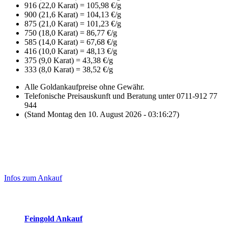
916 (22,0 Karat) = 105,98 €/g
900 (21,6 Karat) = 104,13 €/g
875 (21,0 Karat) = 101,23 €/g
750 (18,0 Karat) = 86,77 €/g
585 (14,0 Karat) = 67,68 €/g
416 (10,0 Karat) = 48,13 €/g
375 (9,0 Karat) = 43,38 €/g
333 (8,0 Karat) = 38,52 €/g
Alle Goldankaufpreise ohne Gewähr.
Telefonische Preisauskunft und Beratung unter 0711-912 77
944
(Stand Montag den 10. August 2026 - 03:16:27)
Laufend aktualisierte Ankaufspreise...
Haupt-
Sidebar
Infos zum Ankauf
(Primary)
Aktuelle Preise Heute:
Feingold Ankauf