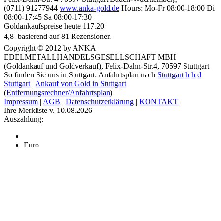
(0711) 91277944
www.anka-gold.de
Hours:
Mo-Fr 08:00-18:00
Di
08:00-17:45
Sa 08:00-17:30
Goldankaufspreise heute
117.20
4,8
 basierend auf
81
Rezensionen
Copyright © 2012 by ANKA
EDELMETALLHANDELSGESELLSCHAFT MBH
(Goldankauf und Goldverkauf), Felix-Dahn-Str.4, 70597 Stuttgart
So finden Sie uns in Stuttgart: Anfahrtsplan nach
Stuttgart
h
h
d
Stuttgart
|
Ankauf von Gold in Stuttgart
(
Entfernungsrechner/Anfahrtsplan
)
Impressum
|
AGB
|
Datenschutzerklärung
|
KONTAKT
Ihre Merkliste v. 10.08.2026
Auszahlung:
Euro